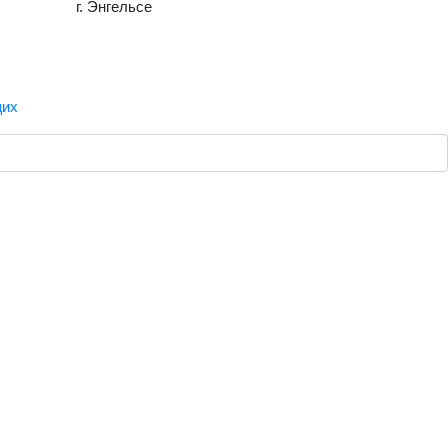
г. Энгельсе
щих