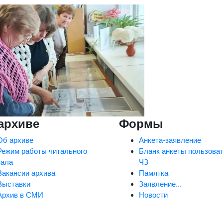
архиве
Формы
Об архиве
Анкета-заявление
Режим работы читального
Бланк анкеты пользова
зала
ЧЗ
Вакансии архива
Памятка
Выставки
Заявление...
Архив в СМИ
Новости