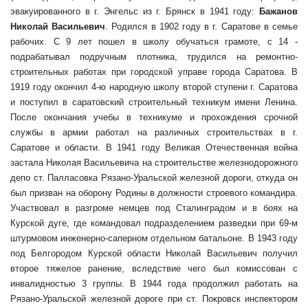
эвакуированного в г. Энгельс из г. Брянск в 1941 году:
Бажанов
Николай Васильевич
. Родился в 1902 году в г. Саратове в семье
рабочих. С 9 лет пошел в школу обучаться грамоте, с 14 -
подрабатывал подручным плотника, трудился на ремонтно-
строительных работах при городской управе города Саратова. В
1919 году окончил 4-ю народную школу второй ступени г. Саратова
и поступил в саратовский строительный техникум имени Ленина.
После окончания учебы в техникуме и прохождения срочной
службы в армии работал на различных строительствах в г.
Саратове и области. В 1941 году Великая Отечественная война
застала Николая Васильевича на строительстве железнодорожного
депо ст. Палласовка Рязано-Уральской железной дороги, откуда он
был призван на оборону Родины в должности строевого командира.
Участвовал в разгроме немцев под Сталинградом и в боях на
Курской дуге, где командовал подразделением разведки при 69-м
штурмовом инженерно-саперном отдельном батальоне. В 1943 году
под Белгородом Курской области Николай Васильевич получил
второе тяжелое ранение, вследствие чего был комиссован с
инвалидностью 3 группы. В 1944 года продолжил работать на
Рязано-Уральской железной дороге при ст. Покровск инспектором